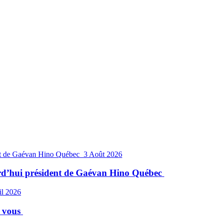
3 Août 2026
rd’hui président de Gaévan Hino Québec
il 2026
r vous